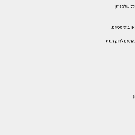
ל שלב ניתן
 או בוואטסאפ.
054-79 , בכפוף לתקנון החברה בהתאם לחוק הגנת