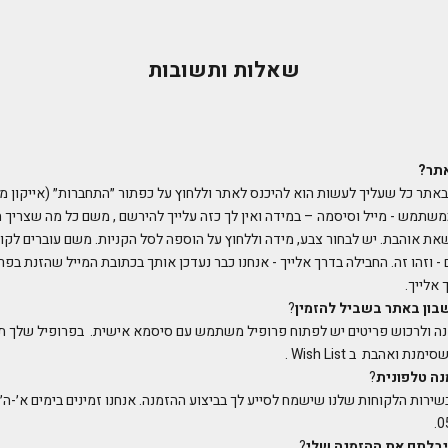
שאלות ותשובות
אתר?
אתר כל שעליך לעשות הוא להיכנס לאתר וללחוץ על כפתור ״התחברות״ (אייקון מצד
שתמש - מייל וסיסמה – במידה ואין לך כזה עלייך להירשם , משם כל מה שצריך 
את אוהבת. יש לבחור צבע, מידה וללחוץ על הוספה לסל הקניות. משם עוברים לקופ
 וזהו זה. החבילה בדרך אלייך - אנחנו כבר נעדכן אותך בכתובת המייל שהזנת ב
אלייך.
בון באתר בשביל להזמין
?
נה ולרכוש פריטים יש לפתוח פרופיל משתמש עם סיסמא אישית. בפרופיל שלך תמ
 ואהבת ב Wish List .
נה טלפונית
?
יבלתם את ההזמנה שלי
?