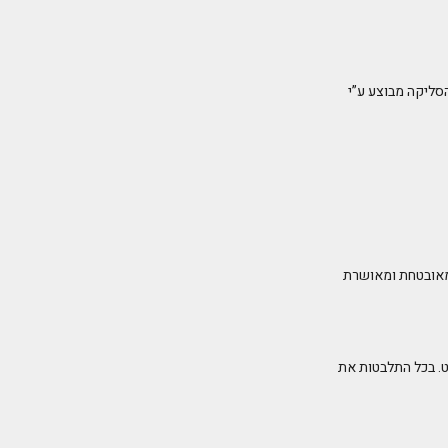
בעולם. תהליך הסליקה מבוצע ע”י
מאובטחת ומאושרת
ט. בכל התלבטות את