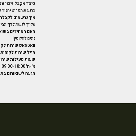
כיצד אקבל זיכוי על
ברגע שהפריט יחזור ל
איך נרשמים לקבלת 
עלייך לגשת לדף הבית
האם המחירים בשואו
זהים לחלוטין!
וואטסאפ שירות לקוחות: 1119
מייל שירות לקוחות cs@likys.co
שעות פעילות שירות
א'-ה' 09:30-18:00
הגעה לשואורום בת