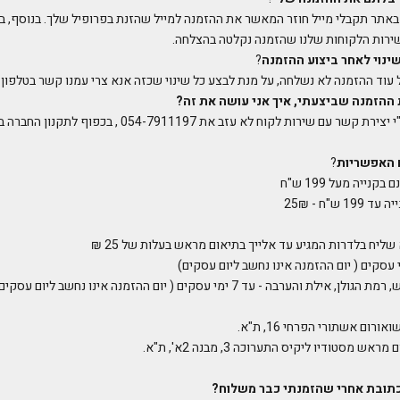
אתר תקבלי מייל חוזר המאשר את ההזמנה למייל שהזנת בפרופיל שלך. בנוסף, בכ
ירות הלקוחות שלנו שהזמנה נקלטה בהצלחה.
ינוי לאחר ביצוע ההזמנה
?
כל עוד ההזמנה לא נשלחה, על מנת לבצע כל שינוי שכזה אנא צרי עמנו קשר בטלפון
 ההזמנה שביצעתי, איך אני עושה את זה?
ביטול הזמנה נעשה ע"י יצירת קשר עם שירות לקוח לא עזב את 11197
 האפשריות
?
נייה מעל 199 ש"ח
 ש"ח - 25₪
שליח בלדרות המגיע עד אלייך בתיאום מראש בעלות של 25 ₪
 והערבה - עד 7 ימי עסקים ( יום ההזמנה אינו נחשב ליום עסקים)
ום אשתורי הפרחי 16, ת"א.
 מסטודיו ליקיס התערוכה 3, מבנה 2א', ת"א.
תובת אחרי שהזמנתי כבר משלוח
?