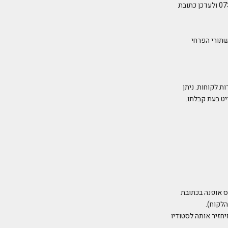
ניתן, כל עוד המשלוח לא עזב את המחסן, יש להתקשר לשירות הלקוחות בטלפון שלוחה 2 073-208-1517 ולעדכן כתובת
שתורי הפרחי
א. בתיאום מראש עם שירות לקוחות. ניתן
יט בעת קבלתו.
ס אופנה בכתובת
לקוח).
חזיר אותה לסטודיו