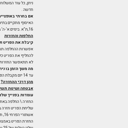
חדשה .
אם בחרתי באופציית 
האיסוף מתקיים בתיאו
16,ת"א. בימים א'-ה' בין השעות 09:30-18:00 או ב Liky's Studio בכתובת: התערוכה 3, מבנה 2א' ת"א.
החלפות והחזרות
קיבלת את הפריט ו
להחליף את הפריט כל 
לא תתאפשר החזרות ע
מה משך הזמן בו נית
עד 14 יום מקבלת הפריט.
מהן דרכי ההחזרה?
אבטחה ושיטת תשל
עומדות בפנייך שלו
החזרה \ החלפה באחת
שליחת הפריט חזרה ב
אשתורי הפרחי 16, תל אביב, באמצעות דואר ישראל ובכפוף לדרישת תשלום מדואר ישראל
החזרת הפריט באמצעות
שלנו בעלות של 25 שקלים (על חשבון הלקוח).