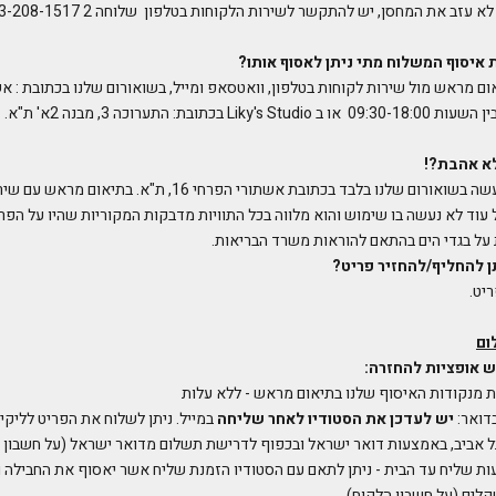
איסוף המשלוח מתי ניתן לאסוף אותו
?
ם מראש מול שירות לקוחות בטלפון, וואטסאפ ומייל, בשואורום שלנו בכתובת : א
לא אהבת
?!
אפשרות ההחלפה תעשה בשואורום שלנו בלבד בכתובת אשתורי הפרחי 16, ת"
עוד לא נעשה בו שימוש והוא מלווה בכל התוויות מדבקות המקוריות שהיו על הפר
ל בגדי הים בהתאם להוראות משרד הבריאות.
ן להחליף/להחזיר פריט
?
ום
ש אופציות להחזרה:
 מנקודות האיסוף שלנו בתיאום מראש - ללא עלות
דואר:
יש לעדכן את הסטודיו לאחר שליחה
במייל.
ניתן לשלוח את הפריט לליקי
(על חשבון ה
 שליח עד הבית - ניתן לתאם עם הסטודיו הזמנת שליח אשר יאסוף את החבילה וי