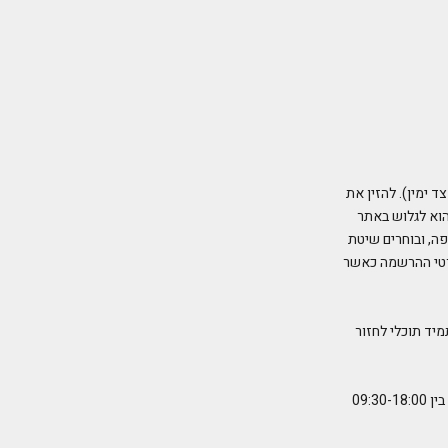
 ימין). להזין את
הוא לגלוש באתר
ה, ובוחרים שיטת
פרטי ההרשמה כאשר
יד תוכלי לחזור
בהחלט! ניתן להיעזר בשירות הלקוחות שלנו שישמח לסייע לך בביצוע ההזמנה. אנחנו זמינים בימים א׳-ה׳ בין 09:30-18:00