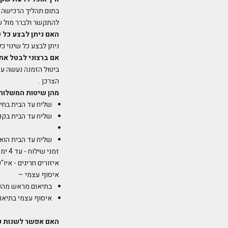
בתום תהליך הרכישה ב
להתקשר ולברר מול ש
האם ניתן לבצע כל ש
ניתן לבצע כל שינוי 
אם ברצוני לבטל את
הצרכן .
מהן שיטות המשלוח
שליח עד הבית בחינם בק
שליח עד הבית בקנייה עד 199
שליח עד הבית הוא 
זמני שילוח - עד 4 ימי עסקים ( יום ההזמנה אינו נחשב ליום עסקים)
איזורים חריגים - איו"ש, רמת הגולן, אילת
איסוף עצמי –
בתיאום מראש מהשואור
איסוף עצמי בתיאום מראש
האם אפשר לשנות כ