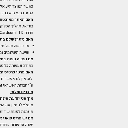
כאשר המוצר יגיע אלי
החזר כספי הוא בניכוי 5% עמל
האם האתר מאובטח
חברת Cardcom LTD חברה מובילה בתחומה בעלת אישורים מכל חברות האשראי המובילות בעולם.
האם ניתן לשלם בתש
עד שישה תשלומים 
שישה תשלומים ומ
אם נעשה טעות בחיו
במידה ונעשתה כל טעו
האם פרטי כרטיס ה
לא, אין לנו אפשרות
ע"י חברות האשראי ו
מוצרים ומלאי
איך אני יודעת איזה
מומלץ להזמין את המי
מוזמנת לפנות שירות 
אם יש פריט שאני א
ישנה אפשרות שיחזור 