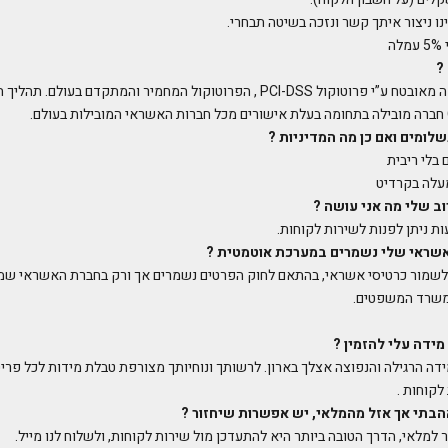
נו ניצור איתך קשר ונזכה בשיטה תבחרי.
ה
?
בוודאי. תהליך הסליקה מאובטח ע”י פרוטוקול PCI-DSS , הפרוטוקול המחמיר והמתקדם 
לומים ואם כן מה המדיניות
?
בלי ריבית
עלה בקרדיט
ב שלי מה אני עושה
?
ת ניתן לפנות לשירות לקוחות.
אשראי שלי נשמרים במערכת אוטמטית
?
 לשמור כרטיסי אשראי, בהתאם לחוק הפרטים נשמרים אך ורק בחברת האשראי ש
משרד המשפטים.
 מידה עלי להזמין
?
דה הרגילה והנפוצה אצלך בארון. לרשותך ונוחיותך מצורפת טבלת מידות לכל פרי
לקוחות .
הבתי אך אזל מהמלאי, יש אפשרות שיחזור
?
למלאי, הדרך הטובה ביותר היא להתעדכן מול שירות לקוחות, ולשלוח לנו מייל.